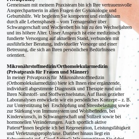
Gemeinsam mit meinem Praxisteam bin ich Ihre vertrauensvolle
Ansprechpartnerin in allen Fragen der Gynäkologie und
Geburtshilfe. Wir begleiten Sie kompetent und einfühlsam
durch alle Lebensphasen – vom Teenageralter über
Schwangerschaft und Wochenbett bis hin zu den Wechseljahren
und ins höhere Alter. Unser Anspruch ist eine medizinisch
fundierte Versorgung auf aktuellem Stand, verbunden mit
ausführlicher Beratung, individueller Vorsorge und einer
Betreuung, die sich an Ihren persönlichen Bedürfnissen
orientiert.
Mikronährstoffmedizin/Orthomolekularmedizin
(Privatpraxis für Frauen und Männer)
In meiner Privatpraxis für Mikronährstoffmedizin
(Orthomolekularmedizin) biete ich Ihnen eine ergänzende,
individuell abgestimmte Diagnostik und Therapie rund um
Ihren Nährstoff- und Stoffwechselstatus. Auf Basis gezielter
Laboranalysen entwickeln wir ein persönliches Konzept – z. B.
zur Unterstützung bei Erschöpfung und Stressbelastung sowie
zur Stärkung von Immunsystem und Wohlbefinden, bei
Kinderwunsch, in Schwangerschaft und Stillzeit sowie bei
hormonellen Veränderungen. Auch sportlich aktive
Patient*Innen begleite ich bei Regeneration, Leistungsfähigkeit
und Verletzungsprophylaxe. Darüber hinaus liegt ein
Schwerpunkt auf „Good Aging“: Wir unterstützen Sie dabei,