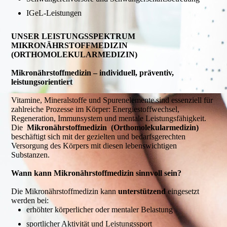
IGeL-Leistungen
UNSER LEISTUNGSSPEKTRUM
MIKRONÄHRSTOFFMEDIZIN
(ORTHOMOLEKULARMEDIZIN)
Mikronährstoffmedizin – individuell, präventiv,
leistungsorientiert
Vitamine, Mineralstoffe und Spurenelemente sind essenziell für
zahlreiche Prozesse im Körper: Energiestoffwechsel,
Regeneration, Immunsystem und mentale Leistungsfähigkeit.
Die
Mikronährstoffmedizin (Orthomolekularmedizin)
beschäftigt sich mit der gezielten und bedarfsgerechten
Versorgung des Körpers mit diesen lebenswichtigen
Substanzen.
Wann kann Mikronährstoffmedizin sinnvoll sein?
Die Mikronährstoffmedizin kann
unterstützend
eingesetzt
werden bei:
erhöhter körperlicher oder mentaler Belastung
sportlicher Aktivität und Leistungssport