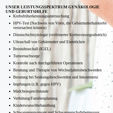
UNSER LEISTUNGSSPEKTRUM GYNÄKOLOGIE
UND GEBURTSHILFE
Krebsfrüherkennungsuntersuchung
HPV-Test (Nachweis von Viren, die Gebärmutterhalskrebs
verursachen können)
Dünnschichtzytologie (verfeinerter Krebsvorsorgeabstrich)
Ultraschall von Gebärmutter und Eierstöcken
Brustultraschall (IGEL)
Tumornachsorge
Kontrolle nach durchgeführten Operationen
Beratung und Therapie von Wechseljahresbeschwerden
Beratung bei Senkungsbeschwerden und Inkontinenz
Impfungen (z.B. gegen HPV)
Mädchensprechstunde
Verhütung/Familienplanung
Kinderwunschbehandlung
Schwangerenvorsore und Schwangerschaftsbetreuung